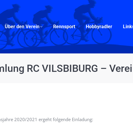
Über den Verein
Rennsport
Hobbyradler
Links
Über den Verein
Rennsport
Hobbyradler
Link
lung RC VILSBIBURG – Vere
nsjahre 2020/2021 ergeht folgende Einladung: