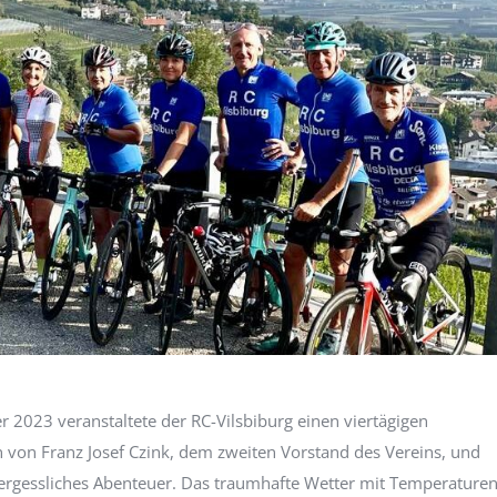
 2023 veranstaltete der RC-Vilsbiburg einen viertägigen
n von Franz Josef Czink, dem zweiten Vorstand des Vereins, und
vergessliches Abenteuer. Das traumhafte Wetter mit Temperature