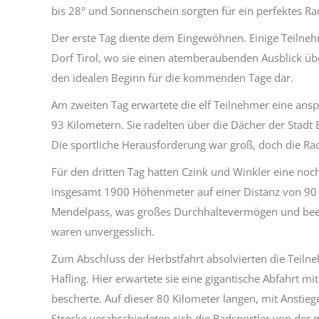
bis 28° und Sonnenschein sorgten für ein perfektes Ra
Der erste Tag diente dem Eingewöhnen. Einige Teilneh
Dorf Tirol, wo sie einen atemberaubenden Ausblick übe
den idealen Beginn für die kommenden Tage dar.
Am zweiten Tag erwartete die elf Teilnehmer eine an
93 Kilometern. Sie radelten über die Dächer der Stadt
Die sportliche Herausforderung war groß, doch die Rad
Für den dritten Tag hatten Czink und Winkler eine no
insgesamt 1900 Höhenmeter auf einer Distanz von 90
Mendelpass, was großes Durchhaltevermögen und beei
waren unvergesslich.
Zum Abschluss der Herbstfahrt absolvierten die Teil
Hafling. Hier erwartete sie eine gigantische Abfahrt m
bescherte. Auf dieser 80 Kilometer langen, mit Ansti
Strecke verabschiedeten sich die Radsportler von der 