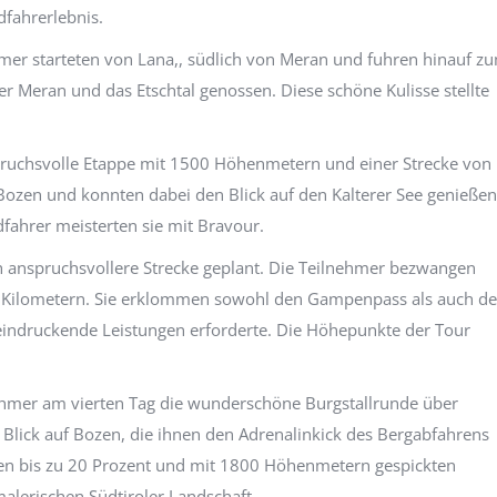
dfahrerlebnis.
mer starteten von Lana,, südlich von Meran und fuhren hinauf z
r Meran und das Etschtal genossen. Diese schöne Kulisse stellte
spruchsvolle Etappe mit 1500 Höhenmetern und einer Strecke von
 Bozen und konnten dabei den Blick auf den Kalterer See genießen
fahrer meisterten sie mit Bravour.
ch anspruchsvollere Strecke geplant. Die Teilnehmer bezwangen
 Kilometern. Sie erklommen sowohl den Gampenpass als auch d
ndruckende Leistungen erforderte. Die Höhepunkte der Tour
nehmer am vierten Tag die wunderschöne Burgstallrunde über
it Blick auf Bozen, die ihnen den Adrenalinkick des Bergabfahrens
egen bis zu 20 Prozent und mit 1800 Höhenmetern gespickten
malerischen Südtiroler Landschaft.