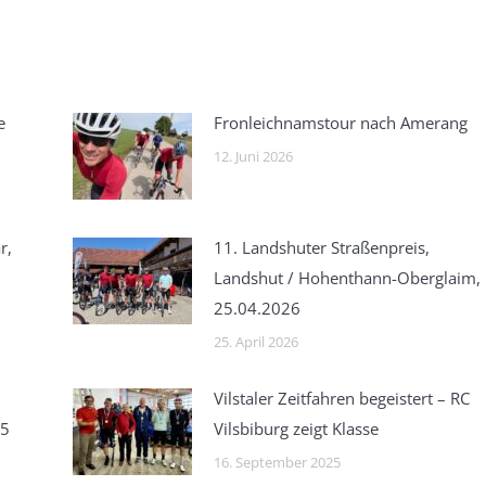
e
Fronleichnamstour nach Amerang
12. Juni 2026
r,
11. Landshuter Straßenpreis,
Landshut / Hohenthann-Oberglaim,
25.04.2026
25. April 2026
Vilstaler Zeitfahren begeistert – RC
25
Vilsbiburg zeigt Klasse
16. September 2025