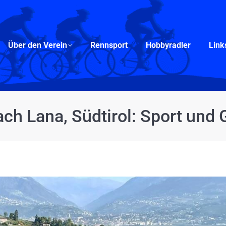
Über den Verein
Rennsport
Hobbyradler
Links
Über den Verein
Rennsport
Hobbyradler
Link
ach Lana, Südtirol: Sport und 